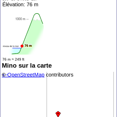
Élévation: 76 m
76 m
76 m ≈ 249 ft
Mino sur la carte
+
©
−
OpenStreetMap
contributors