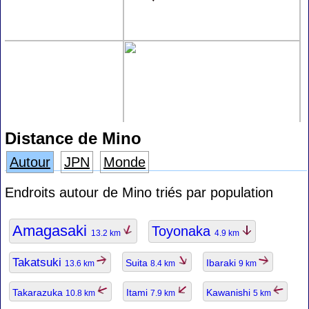
Distance de Mino
Autour
JPN
Monde
Endroits autour de Mino triés par population
Amagasaki
Toyonaka
13.2 km
4.9 km
Takatsuki
Suita
Ibaraki
13.6 km
8.4 km
9 km
Takarazuka
Itami
Kawanishi
10.8 km
7.9 km
5 km