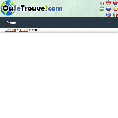
Menu
Accueil
>
Japon
> Mino