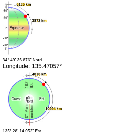
6135 km
3872 km
34° 49' 36.876" Nord
Longitude: 135.47057°
4030 km
10994 km
135° 28' 14.052" Est