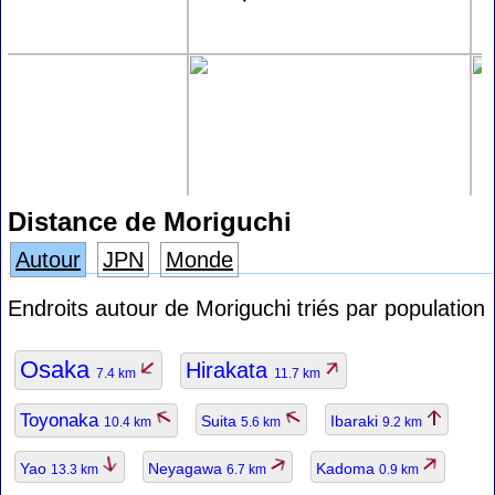
Distance de Moriguchi
Autour
JPN
Monde
Endroits autour de Moriguchi triés par population
Osaka
Hirakata
7.4 km
11.7 km
Toyonaka
Suita
Ibaraki
10.4 km
5.6 km
9.2 km
Yao
Neyagawa
Kadoma
13.3 km
6.7 km
0.9 km