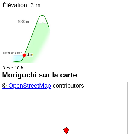
Élévation: 3 m
3 m
3 m ≈ 10 ft
Moriguchi sur la carte
+
©
−
OpenStreetMap
contributors