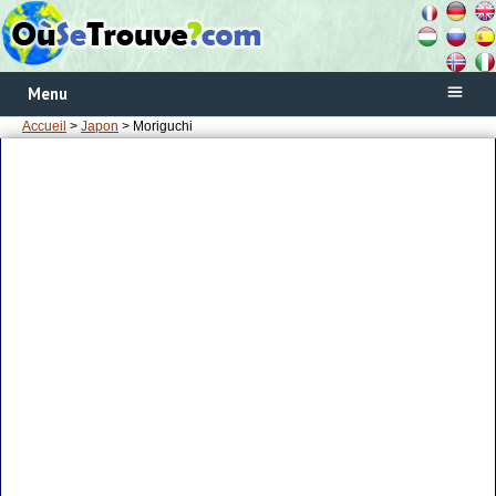
Menu
Accueil
>
Japon
> Moriguchi