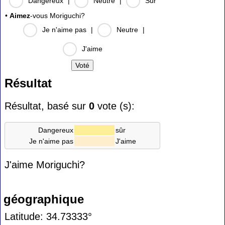
Dangereux
|
Neutre
|
Sûr
•
Aimez
-vous Moriguchi?
Je n'aime pas
|
Neutre
|
J'aime
Résultat
Résultat, basé sur
0
vote (s):
Dangereux
sûr
Je n'aime pas
J'aime
J'aime Moriguchi?
géographique
Latitude: 34.73333°