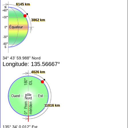
6145 km
3862 km
34° 43' 59.988" Nord
Longitude: 135.56667°
4026 km
11016 km
135° 34' 0.012" Est