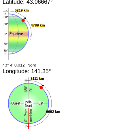
Latitude: 43.06667°
5219 km
4789 km
43° 4' 0.012" Nord
Longitude: 141.35°
3111 km
9692 km