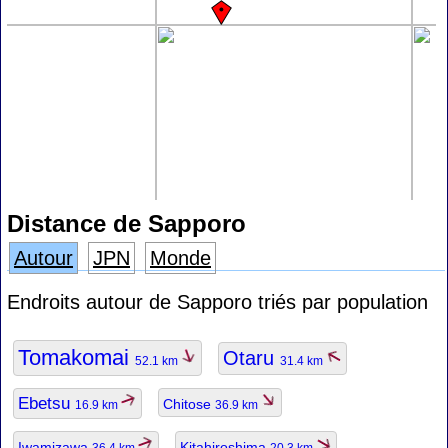
Distance de Sapporo
Autour
JPN
Monde
Endroits autour de Sapporo triés par population
Tomakomai
Otaru
52.1 km
31.4 km
Ebetsu
Chitose
16.9 km
36.9 km
Iwamizawa
Kitahiroshima