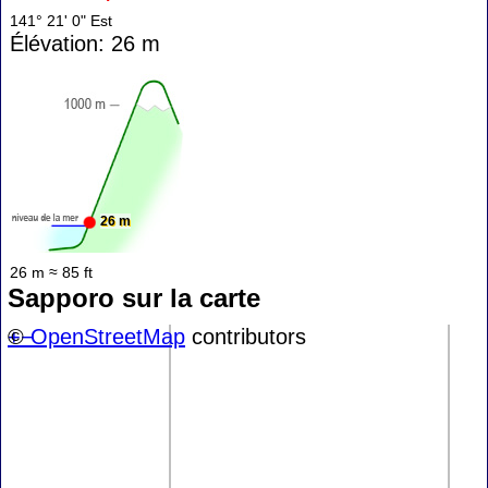
141° 21' 0" Est
Élévation: 26 m
26 m
26 m ≈ 85 ft
Sapporo sur la carte
+
©
−
OpenStreetMap
contributors