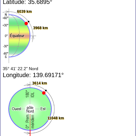
Latitude: 35.6895°
6039 km
3968 km
35° 41' 22.2" Nord
Longitude: 139.69171°
3614 km
11048 km