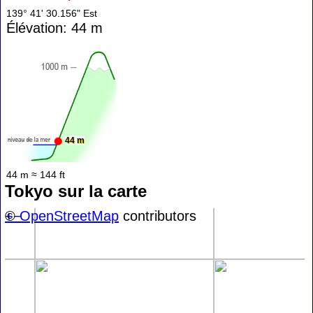
139° 41' 30.156" Est
Élévation: 44 m
44 m
44 m ≈ 144 ft
Tokyo sur la carte
+
©
−
OpenStreetMap
contributors