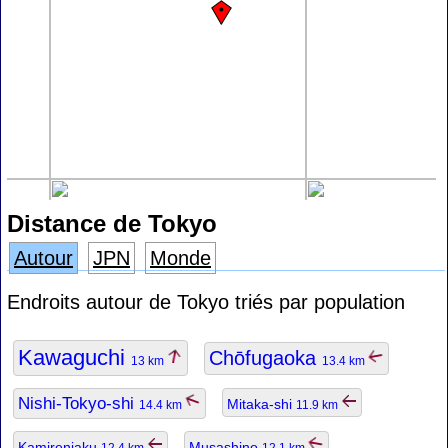
Distance de Tokyo
Autour
JPN
Monde
Endroits autour de Tokyo triés par population
Kawaguchi
Chōfugaoka
13 km
13.4 km
Nishi-Tokyo-shi
Mitaka-shi
14.4 km
11.9 km
Kamirenjaku
Musashino