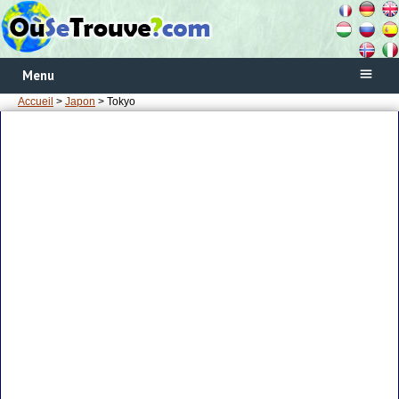
Menu
Accueil
>
Japon
> Tokyo