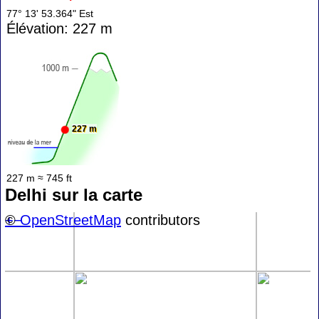
77° 13' 53.364" Est
Élévation: 227 m
227 m
227 m ≈ 745 ft
Delhi sur la carte
+
©
−
OpenStreetMap
contributors