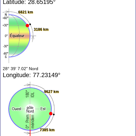
Latitude: 28.65195°
6821 km
3186 km
28° 39' 7.02" Nord
Longitude: 77.23149°
9627 km
7385 km