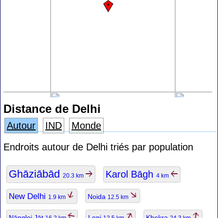
Distance de Delhi
Autour
IND
Monde
Endroits autour de Delhi triés par population
Ghāziābād
Karol Bāgh
20.3 km
4 km
New Delhi
Noida
1.9 km
12.5 km
Nāngloi Jāt
Loni
Khekra