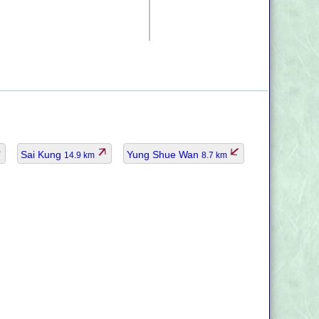
Sai Kung
Yung Shue Wan
14.9 km
8.7 km