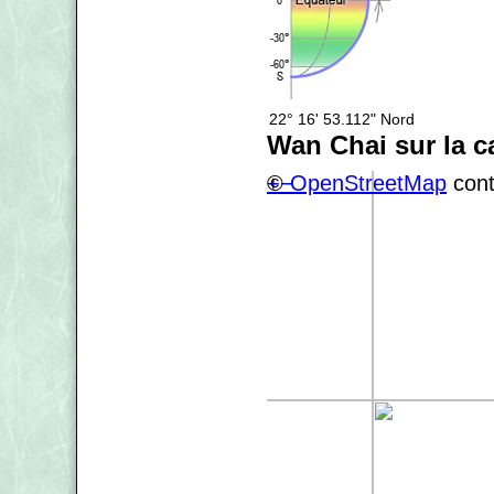
22° 16' 53.112" Nord
Wan Chai sur la c
+
©
−
OpenStreetMap
cont