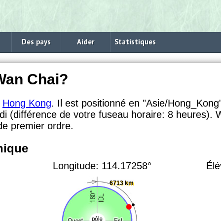
Des pays
Aider
Statistiques
Wan Chai?
x
Hong Kong
. Il est positionné en "Asie/Hong_Kong
di (différence de votre fuseau horaire:
8 heures). 
 de premier ordre.
hique
Longitude: 114.17258°
Élé
6713 km