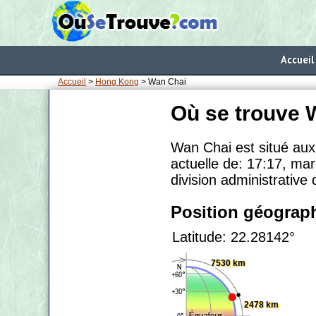
Accueil
Accueil
>
Hong Kong
> Wan Chai
Où se trouve 
Wan Chai est situé au
actuelle de: 17:17, mar
division administrative
Position géograp
Latitude: 22.28142°
7530 km
2478 km