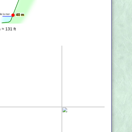
40 m
 ≈ 131 ft