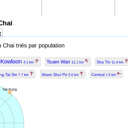
Chai
e
 Chai triés par population
Kowloon
Tsuen Wan
Sha Tin
4.1 km
12.1 km
11.4 km
g Tai Sin
Sham Shui Po
Central
7.7 km
5.6 km
1.5 km
Sai Kung