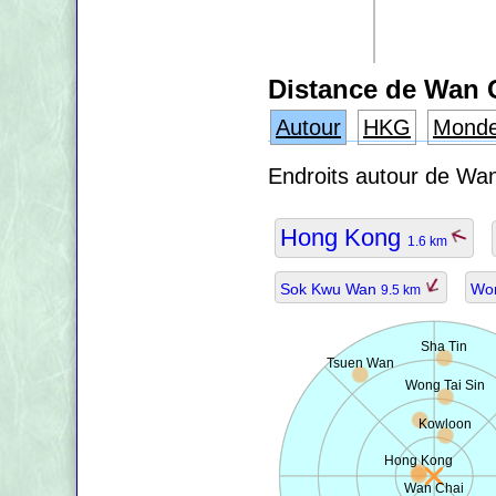
Distance de Wan 
Autour
HKG
Mond
Endroits autour de Wan
Hong Kong
1.6 km
Sok Kwu Wan
Won
9.5 km
Sha Tin
Tsuen Wan
Wong Tai Sin
Kowloon
Hong Kong
Wan Chai