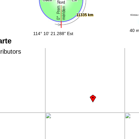
11335 km
40 m
114° 10' 21.288" Est
arte
ributors