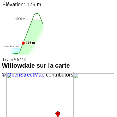
Élévation: 176 m
176 m
176 m ≈ 577 ft
Willowdale sur la carte
+
©
−
OpenStreetMap
contributors