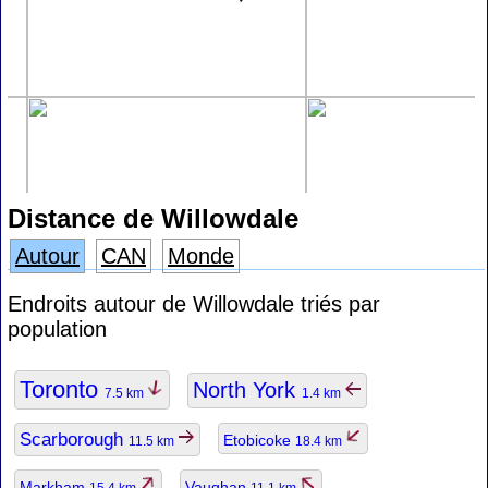
Distance de Willowdale
Autour
CAN
Monde
Endroits autour de Willowdale triés par
population
Toronto
North York
7.5 km
1.4 km
Scarborough
Etobicoke
11.5 km
18.4 km
Markham
Vaughan