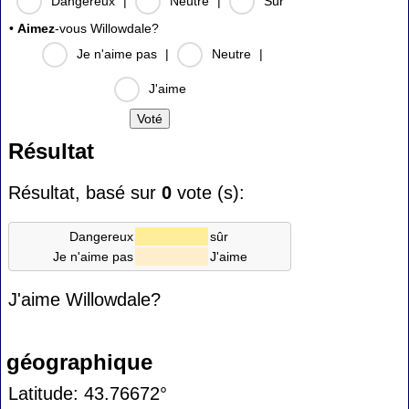
Dangereux
|
Neutre
|
Sûr
•
Aimez
-vous Willowdale?
Je n'aime pas
|
Neutre
|
J'aime
Résultat
Résultat, basé sur
0
vote (s):
Dangereux
sûr
Je n'aime pas
J'aime
J'aime Willowdale?
géographique
Latitude: 43.76672°