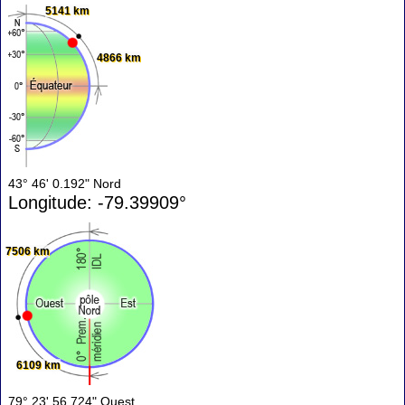
5141 km
4866 km
43° 46' 0.192" Nord
Longitude: -79.39909°
7506 km
6109 km
79° 23' 56.724" Ouest