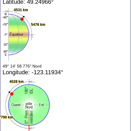
Latitude: 49.24966°
4531 km
5476 km
49° 14' 58.776" Nord
Longitude: -123.11934°
4028 km
7790 km