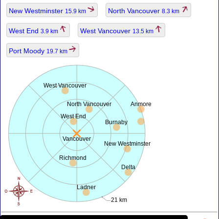
New Westminster
North Vancouver
15.9 km
8.3 km
West End
West Vancouver
3.9 km
13.5 km
Port Moody
19.7 km
West Vancouver
North Vancouver
Anmore
West End
Burnaby
Vancouver
New Westminster
Richmond
Delta
Ladner
21 km