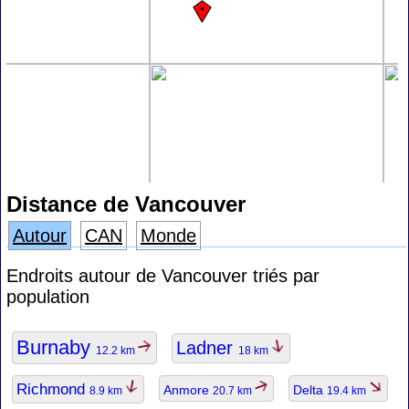
Distance de Vancouver
Autour
CAN
Monde
Endroits autour de Vancouver triés par
population
Burnaby
Ladner
12.2 km
18 km
Richmond
Anmore
Delta
8.9 km
20.7 km
19.4 km