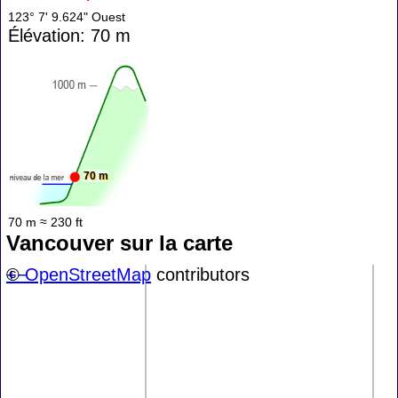
123° 7' 9.624" Ouest
Élévation: 70 m
70 m
70 m ≈ 230 ft
Vancouver sur la carte
+
©
−
OpenStreetMap
contributors