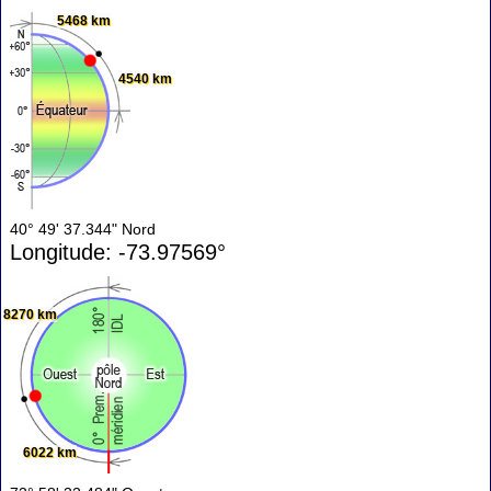
5468 km
4540 km
40° 49' 37.344" Nord
Longitude: -73.97569°
8270 km
6022 km