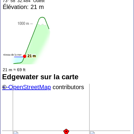
73° 58' 32.484" Ouest
Élévation: 21 m
21 m
21 m ≈ 69 ft
Edgewater sur la carte
+
©
−
OpenStreetMap
contributors