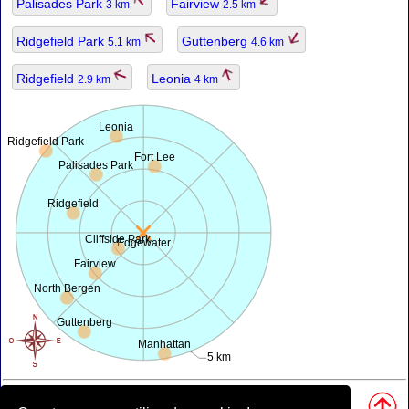
Palisades Park
Fairview
3 km
2.5 km
Ridgefield Park
Guttenberg
5.1 km
4.6 km
Ridgefield
Leonia
2.9 km
4 km
Leonia
Ridgefield Park
Fort Lee
Palisades Park
Ridgefield
Cliffside Park
Edgewater
Fairview
North Bergen
Guttenberg
Manhattan
5 km
Sources, notes: