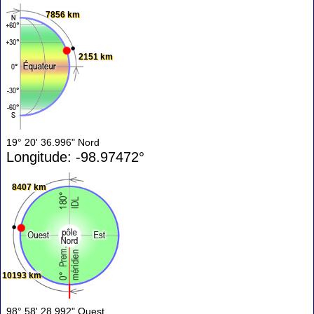
7856 km
2151 km
19° 20' 36.996" Nord
Longitude: -98.97472°
8407 km
10193 km
98° 58' 28.992" Ouest