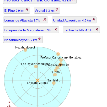
Profesor Carlos Hank González
4.9 km
El Pino
Arenal
2.9 km
5.3 km
Lomas de Altavista
Unidad Acaquilpan
3.7 km
4.5 km
Bosques de la Magdalena
Techachaltitla
3.3 km
4.3 km
Nezahualcóyotl
5.2 km
Nezahualcóyotl
Profesor Carlos Hank González
Los Reyes Acaquilpan
Lomas de Altavista
El Pino
San Isidro
Emiliano Zapata