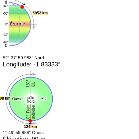
5852 km
52° 37' 59.988" Nord
Longitude: -1.83333°
08 km
124 km
1° 49' 59.988" Ouest
Élévation: 99 m