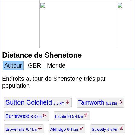
Distance de Shenstone
Autour
GBR
Monde
Endroits autour de Shenstone triés par
population
Sutton Coldfield
Tamworth
7.5 km
9.3 km
Burntwood
Lichfield
8.3 km
5.4 km
Brownhills
Aldridge
Streetly
6.7 km
6.4 km
6.5 km