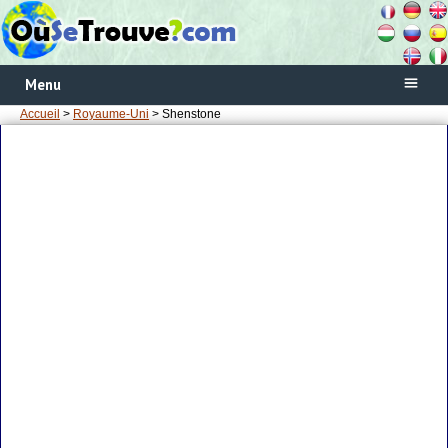
Menu
Accueil
>
Royaume-Uni
> Shenstone