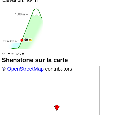
99 m
99 m ≈ 325 ft
Shenstone sur la carte
+
©
−
OpenStreetMap
contributors