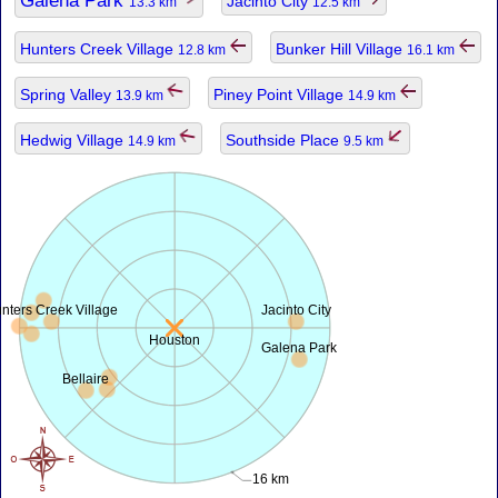
Galena Park
Jacinto City
13.3 km
12.5 km
Hunters Creek Village
Bunker Hill Village
12.8 km
16.1 km
Spring Valley
Piney Point Village
13.9 km
14.9 km
Hedwig Village
Southside Place
14.9 km
9.5 km
nters Creek Village
Jacinto City
Houston
Galena Park
Bellaire
16 km