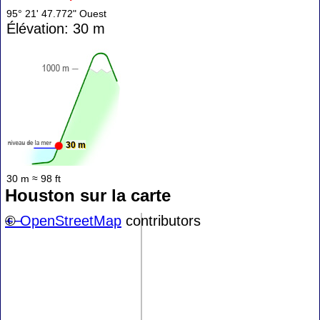
95° 21' 47.772" Ouest
Élévation: 30 m
30 m
30 m ≈ 98 ft
Houston sur la carte
+
©
−
OpenStreetMap
contributors