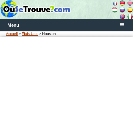
Menu
Accueil
>
États-Unis
> Houston