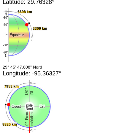
Latitude: 29.76328°
6698 km
3309 km
29° 45' 47.808" Nord
Longitude: -95.36327°
7953 km
8880 km